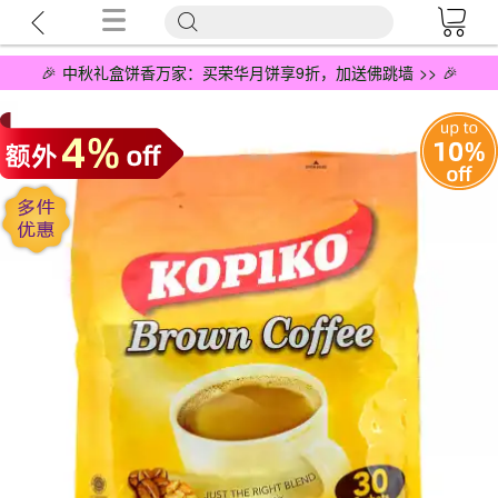
🎉 中秋礼盒饼香万家：买荣华月饼享9折，加送佛跳墙 >> 🎉