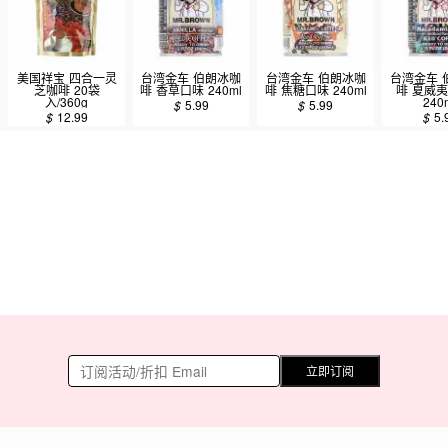
美国祥宝 四合一灵
台湾金车 伯朗冰咖
台湾金车 伯朗冰咖
台湾金车 
芝咖啡 20袋
啡 香草口味 240ml
啡 焦糖口味 240ml
啡 夏威
入/360g
240
$
5.99
$
5.99
$
12.99
$
5.
立即订阅