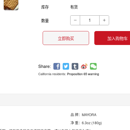
库存
有货
数量


立即购买
加入购物车
California residents:
Proposition 65 warning
Share:
品 牌：MAYORA
净 重：6.3oz (180g)