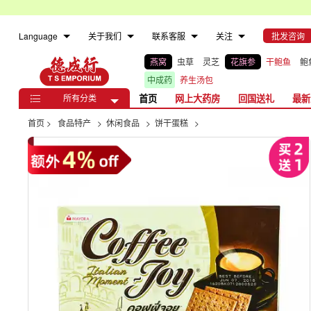
Language
关于我们
联系客服
关注
批发咨询
燕窝
虫草
灵芝
花旗参
干鲍鱼
鲍
中成药
养生汤包
所有分类
首页
网上大药房
回国送礼
最新

首页
>
食品特产
>
休闲食品
>
饼干蛋糕
>