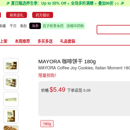
🎉 夏日甄选养生季：Up to 55% Off + 全场多阶满赠 + 叠加96折 >> 🎉
商务送礼
药方报价
鱼罐
干贝
鱼肚
海参
百子柜草本药
浓缩中药粉
上架
本周推荐
多买多送
礼品套装
MAYORA 咖啡饼干 180g
MAYORA Coffee Joy Cookies, Italian Moment 18
限量抢购！
$5.49
价格
下单返现 0.05
180g