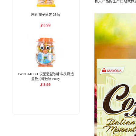
有关产品的生产日期或保
思朗 椰子薄饼 264g
5.99
$
TWIN RABBIT 汉堡造型软糖 猫头鹰造
型款式罐包装 200g
8.99
$