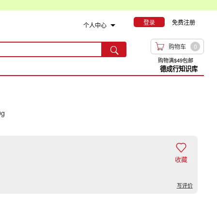
登录
免费注册
个人中心

购物车
0

购物满$49包邮
德成行知识库
0g

收藏
写评价