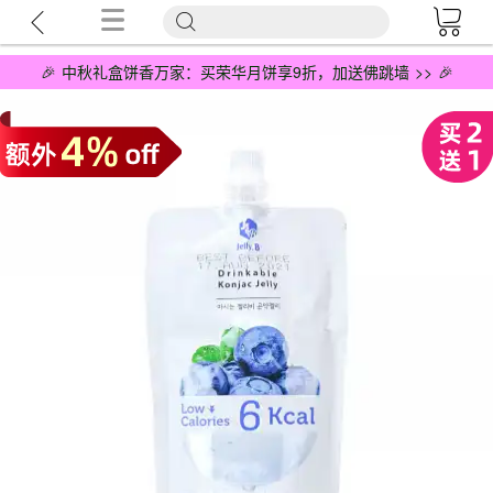
🎉 中秋礼盒饼香万家：买荣华月饼享9折，加送佛跳墙 >> 🎉