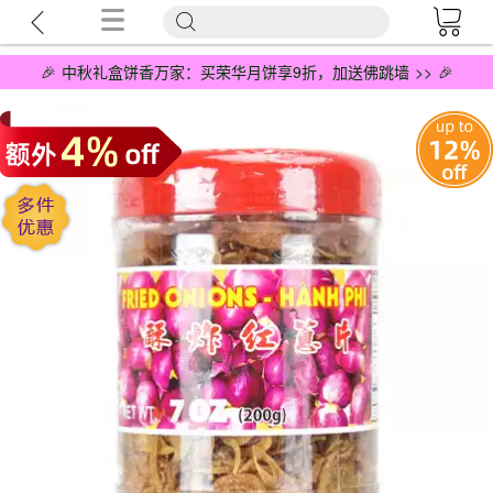
🎉 中秋礼盒饼香万家：买荣华月饼享9折，加送佛跳墙 >> 🎉