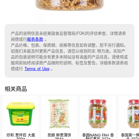
产品的说明信息未经美国食品管理局(FDA)的评估审查，详情请参
阅德成行
服务条款
。
产品价格、包装、保质期、规格等信息如有调整，恕不另行通知。
如我们未能及时更新产品信息，请您以收到的实 物为准。实际产
品的包装说明可能含有更多本网站没有涵盖的产品信息。请使用或
服用前始终阅读原产品随附的说明、标签及警告。详细条款请参阅
德成行
Terms of Use
。
相关商品
欣和 葱伴侣 大酱
思朗 鲜葱薄饼
泰国NANG FAH 香
泰国第一牌
300g
264g
酥红葱片 227g
头 227g