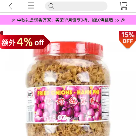
🎉 中秋礼盒饼香万家：买荣华月饼享9折，加送佛跳墙 >> 🎉