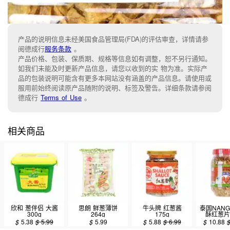
产品的说明信息未经美国食品管理局(FDA)的评估审查，详情请参
阅德成行
服务条款
。
产品价格、包装、保质期、规格等信息如有调整，恕不另行通知。
如我们未能及时更新产品信息，请您以收到的实 物为准。实际产
品的包装说明可能含有更多本网站没有涵盖的产品信息。请使用或
服用前始终阅读原产品随附的说明、标签及警告。详细条款请参阅
德成行
Terms of Use
。
相关商品
欣和 葱伴侣 大酱
思朗 鲜葱薄饼
牛头牌 红葱酱
泰国NANG
300g
264g
175g
酥红葱片 
$
5.38
$
5.99
$
5.99
$
5.88
$
6.99
$
10.88