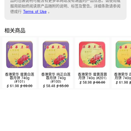
品的包装说明可能含有更多本网站没有涵盖的产品信息。请使用或
服用前始终阅读原产品随附的说明、标签及警告。详细条款请参阅
德成行
Terms of Use
。
相关商品
香港荣华 蛋黄白莲
香港荣华 纯正白莲
香港荣华 蛋黄莲蓉
香港荣华 
蓉月饼 740g
蓉月饼 740g
月饼 740g (#201)
月饼 740g 
(#101)
(#100)
$
58.98
$
66.00
$
61.98
$
61.98
$
69.00
$
58.48
$
65.00