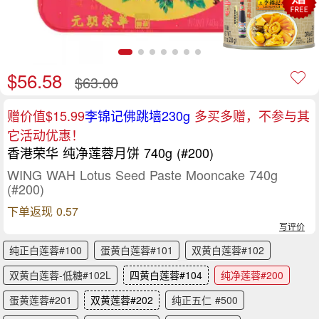
$56.58
$63.00
赠价值$15.99
李锦记佛跳墙230g
多买多赠，不参与其
它活动优惠！
香港荣华 纯净莲蓉月饼 740g (#200)
WING WAH Lotus Seed Paste Mooncake 740g
(#200)
下单返现 0.57
写评价
纯正白莲蓉#100
蛋黄白莲蓉#101
双黄白莲蓉#102
双黄白莲蓉-低糖#102L
四黄白莲蓉#104
纯净莲蓉#200
蛋黄莲蓉#201
双黄莲蓉#202
纯正五仁 #500