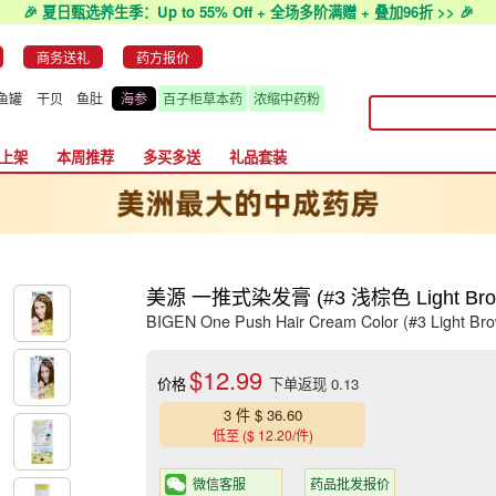
🎉 夏日甄选养生季：Up to 55% Off + 全场多阶满赠 + 叠加96折 >> 🎉
商务送礼
药方报价
鱼罐
干贝
鱼肚
海参
百子柜草本药
浓缩中药粉
上架
本周推荐
多买多送
礼品套装
美源 一推式染发膏 (#3 浅棕色 Light Brow
BIGEN One Push Hair Cream Color (#3 Light Br
$12.99
价格
下单返现 0.13
3 件 $ 36.60
低至 ($ 12.20/件)
微信客服
药品批发报价