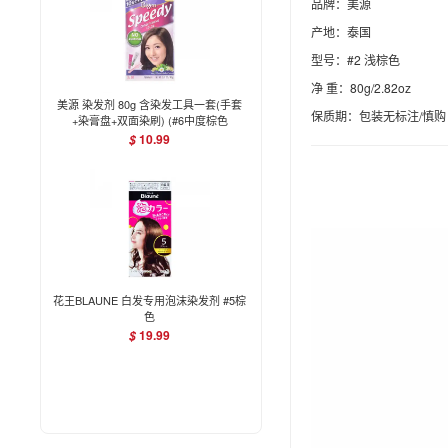
品牌：美源
产地：泰国
型号：#2 浅棕色
净 重：80g/2.82oz
美源 染发剂 80g 含染发工具一套(手套
保质期：包装无标注/慎购
+染膏盘+双面染刷) (#6中度棕色
Medium Brown)
10.99
$
花王BLAUNE 白发专用泡沫染发剂 #5棕
色
19.99
$