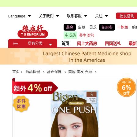
Language
关于我们
联系客服
关注
批发咨询
燕窝
虫草
灵芝
花旗参
干鲍鱼
鲍
中成药
养生汤包
所有分类
首页
网上大药房
回国送礼
最新

首页
>
药品保健
>
营养保健
>
美容 美发 养颜
>