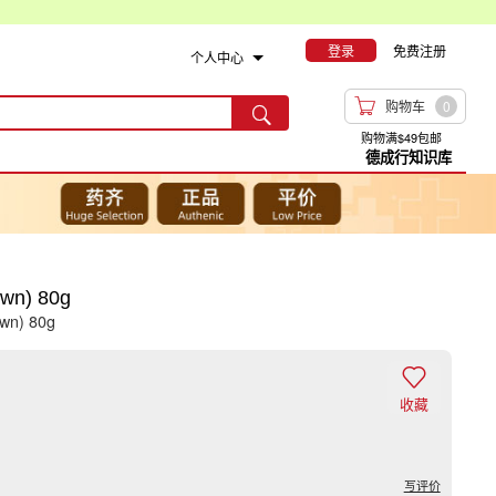
登录
免费注册
个人中心

购物车
0

购物满$49包邮
德成行知识库
n) 80g
own) 80g

收藏
写评价