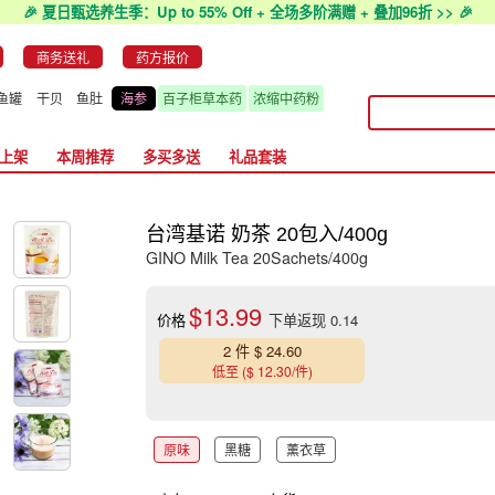
🎉 夏日甄选养生季：Up to 55% Off + 全场多阶满赠 + 叠加96折 >> 🎉
商务送礼
药方报价
鱼罐
干贝
鱼肚
海参
百子柜草本药
浓缩中药粉
上架
本周推荐
多买多送
礼品套装
台湾基诺 奶茶 20包入/400g
GINO Milk Tea 20Sachets/400g
$13.99
价格
下单返现 0.14
2 件 $ 24.60
低至 ($ 12.30/件)
原味
黑糖
薰衣草