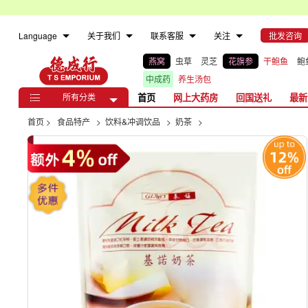
Language
关于我们
联系客服
关注
批发咨询
燕窝
虫草
灵芝
花旗参
干鲍鱼
鲍
中成药
养生汤包
所有分类
首页
网上大药房
回国送礼
最新

首页
>
食品特产
>
饮料&冲调饮品
>
奶茶
>