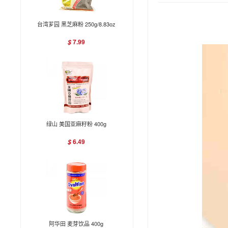
台湾芗园 黑芝麻粉 250g/8.83oz
7.99
$
绿山 美国亚麻籽粉 400g
6.49
$
阿华田 麦芽饮品 400g