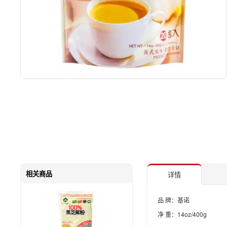
相关商品
详情
品 牌：基诺
净 重：14oz/400g