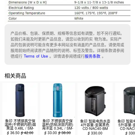
产品价格、包装、保质期、规格等信息如有调整，恕不另行通知。
如我们未能及时更新产品信息，请您以收到的实 物为准。实际产
品的包装说明可能含有更多本网站没有涵盖的产品信息。请使用或
服用前始终阅读原产品随附的说明、标签及警告。详细条款请参阅
德成行
Terms of Use
。
详情请参阅德成行
服务条款
。
相关商品
象印 不锈钢真空保
象印 不锈钢真空保
象印 智能电热水壶
象印 智能
温杯(不锈钢内胆)烟
温杯(防粘涂层内胆)
4升容量-金属黑色
5升容量-
熏蓝 0.48L / SM-
海洋蓝 0.34L / SM-
CD-NAC40-BM
CD-NAC
KHE48-AG
PB34-AM
$
36.50
$
42.00
$
33.00
$
38.00
$
330.00
$
330