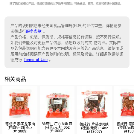
产品的说明信息未经美国食品管理局(FDA)的评估审查，详情请参
阅德成行
服务条款
。
产品价格、包装、保质期、规格等信息如有调整，恕不另行通知。
如我们未能及时更新产品信息，请您以收到的实 物为准。实际产
品的包装说明可能含有更多本网站没有涵盖的产品信息。请使用或
服用前始终阅读原产品随附的说明、标签及警告。详细条款请参阅
德成行
Terms of Use
。
相关商品
德成行 广西龙眼肉
德成行 泰国龙眼肉
德成行 泰
德成行 片装龙眼肉
(桂圆/元肉) 6oz
(桂圆/元肉) 6oz
(桂圆/元肉)
(桂圆/元肉) 14oz
(#13008)
(#13009)
(#130
(#13007)