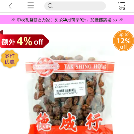
🎉 中秋礼盒饼香万家：买荣华月饼享9折，加送佛跳墙 >> 🎉