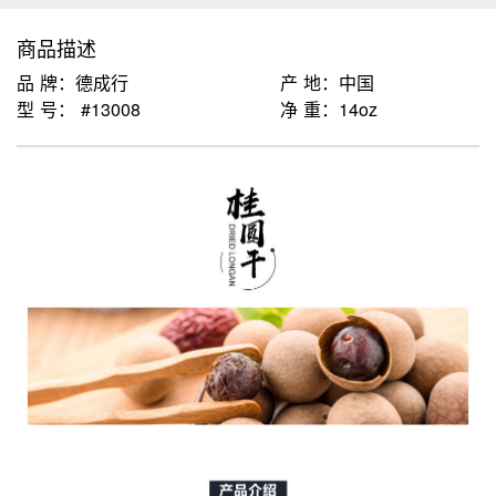
商品描述
品 牌：德成行
产 地：中国
型 号： #13008
净 重：14oz