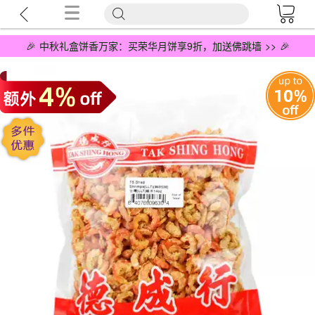
🎉 中秋礼盒饼香万家：买荣华月饼享9折，加送佛跳墙 >> 🎉