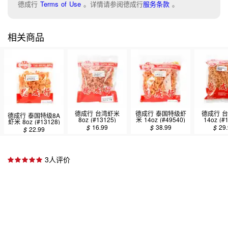
德成行
Terms of Use
。
详情请参阅德成行
服务条款
。
相关商品
德成行 台湾虾米
德成行 泰国特级虾
德成行 
德成行 泰国特级8A
8oz (#13125)
米 14oz (#49540)
14oz (#
虾米 8oz (#13128)
$
16.99
$
38.99
$
29
$
22.99
3人评价