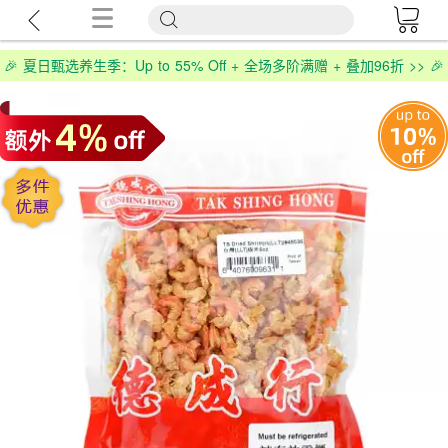
🎉 夏日甄选养生季：Up to 55% Off + 全场多阶满赠 + 叠加96折 >> 🎉