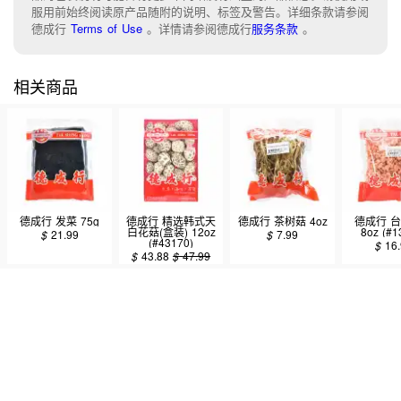
服用前始终阅读原产品随附的说明、标签及警告。详细条款请参阅
德成行
Terms of Use
。
详情请参阅德成行
服务条款
。
相关商品
德成行 发菜 75g
德成行 精选韩式天
德成行 茶树菇 4oz
德成行 
白花菇(盒装) 12oz
8oz (#1
$
21.99
$
7.99
(#43170)
$
16
$
43.88
$
47.99