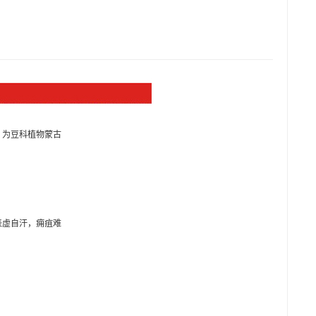
，为豆科植物蒙古
表虚自汗，痈疽难