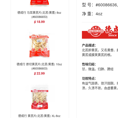
型 号：#60086636,
德成行 马耳黄芪片(北芪/黄耆) 8oz
净 重：4oz
(#60086653)
18.99
$
产品描述：
北芪即黄芪，又名黄耆、
黄芪或膜荚
黄芪的根。
德成行 原切黄芪片(北芪/黄耆) 10oz
性味归经：
(#60086603)
甘，微温。归肺、脾经
22.99
$
功效特点：
有益气固表、敛汗固脱、
溃，久溃不
敛，血虚萎黄
德成行 黄芪片(北芪/黄耆) XL-8oz