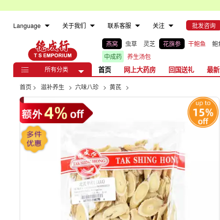
Language
关于我们
联系客服
关注
批发咨询
燕窝
虫草
灵芝
花旗参
干鲍鱼
鲍
中成药
养生汤包
所有分类
首页
网上大药房
回国送礼
最新

首页
>
滋补养生
>
六味八珍
>
黄芪
>