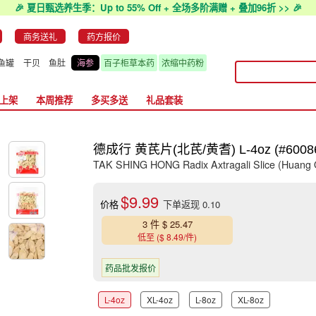
🎉 夏日甄选养生季：Up to 55% Off + 全场多阶满赠 + 叠加96折 >> 🎉
商务送礼
药方报价
鱼罐
干贝
鱼肚
海参
百子柜草本药
浓缩中药粉
上架
本周推荐
多买多送
礼品套装
德成行 黄芪片(北芪/黄耆) L-4oz (#60086
TAK SHING HONG Radix Axtragali Slice (Huang 
$9.99
价格
下单返现 0.10
3 件 $ 25.47
低至 ($ 8.49/件)
药品批发报价
L-4oz
XL-4oz
L-8oz
XL-8oz