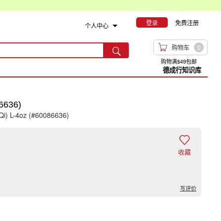
登录
免费注册
个人中心

购物车
0

购物满$49包邮
德成行知识库
636)
Qi) L-4oz (#60086636)

收藏
写评价