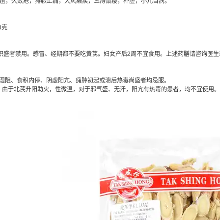
痈疽，久败疮，排脓止痛，大风癞疾，五痔鼠瘘，补虚，小儿百病。
0克
炽盛者禁用。感冒、经期都不要吃黄芪。妇女产后2周不宜食用。上述药膳请咨询医生
滞湿阻、食积内停、阴虚阳亢、痈肿初起或溃后热毒尚盛者均忌服。
克，由于北芪升阳助火，性微温，对于邪气盛、无汗，阳亢有热毒的患者，均不宜使用