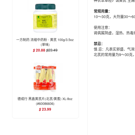
神农本草经》谓黄芪“主
常规用量：
10～30克，大剂量30～6
使用注意：
肾病属阴虚，湿热、热毒
一方制药 浓缩中药粉 - 黄芪 100g/3.5oz
禁忌：
(单味)
慎 忌：凡表实邪盛、气
20.88
$
23.49
$
北芪的常用量为9～30
德成行 黑鑫黄芪片(北芪/黄耆) XL-8oz
(#60086606)
23.99
$