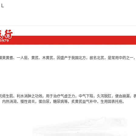
 L
膜荚黄耆、一人挺、黄芪、木黄芪，因盛产于我国北方，故名北芪，是常用中药之一
托疮生肌、利水消肿之功效。用于治疗气虚乏力，中气下陷，久泻脱肛，便血崩漏，
，内热消渴，慢性肾炎，蛋白尿，糖尿病等。炙黄芪益气补中，生用固表托疮。