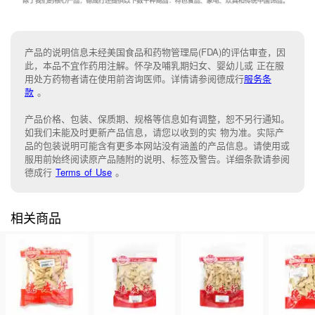
产品的说明信息未经美国食品和药物管理局(FDA)的评估审查，因
此，本品不宜作药用注解。怀孕及哺乳期妇女、婴幼儿或 正在服
用处方药物者请在使用前咨询医师。详情请参阅德成行
服务条
款
。
产品价格、包装、保质期、规格等信息如有调整，恕不另行通知。
如我们未能
及时更新产品信息，
请您以收到的实 物为准。
实际产
品的包装说明可能含有更多本网站没有涵盖的产品信息。请
使用或
服用前始终阅读原产品随附的说明
、
标签
及
警告。
详细条款请参阅
德成行
Terms of Use
。
相关商品