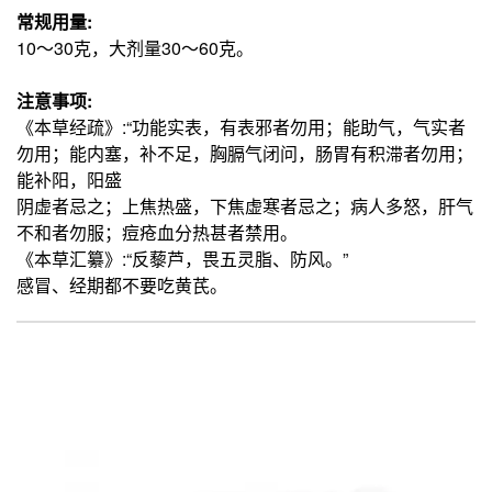
常规用量:
10～30克，大剂量30～60克。
注意事项:
《本草经疏》:“功能实表，有表邪者勿用；能助气，气实者
勿用；能内塞，补不足，胸膈气闭问，肠胃有积滞者勿用；
能补阳，阳盛
阴虚者忌之；上焦热盛，下焦虚寒者忌之；病人多怒，肝气
不和者勿服；痘疮血分热甚者禁用。
《本草汇纂》:“反藜芦，畏五灵脂、防风。”
感冒、经期都不要吃黄芪。