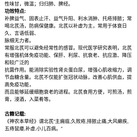
性味甘，微温；归归肺、脾经。
功效特点:
补脾益气、固表止汗、益气升阳、利水消肿、托疮排脓；常
喝北芪汤，防病保健康。北芪以补虚为主，常用于体衰日
久、言语低弱、
脉细无力者。
常服北芪可以避免经常性的感冒。现代医学研究表明，北芪
有增强机体免疫功能、保肝、利尿、抗衰老、抗应激、降压
和较广泛的
抗菌作用。能消除实验性肾炎蛋白尿，增强心肌收缩力，调
节血糖含量。北芪不仅能扩张冠状动脉，改善心肌供血，提
高免疫功能，
而且能够延缓细胞衰老的进程。北芪食用方便，可煎汤，煎
膏，浸酒，入菜肴等。
古籍记载:
《神农本草经》谓北芪“主痈疽,久败疮,排脓止痛,大风癞疾,
五痔鼠瘘,补虚,小儿百病。”