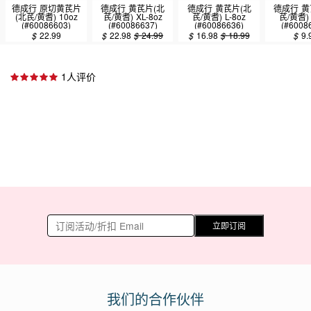
德成行 原切黄芪片
德成行 黄芪片(北
德成行 黄芪片(北
德成行 黄
(北芪/黄耆) 10oz
芪/黄耆) XL-8oz
芪/黄耆) L-8oz
芪/黄耆) 
(#60086603)
(#60086637)
(#60086636)
(#6008
$
22.99
$
22.98
$
24.99
$
16.98
$
18.99
$
9.
1人评价
立即订阅
我们的合作伙伴