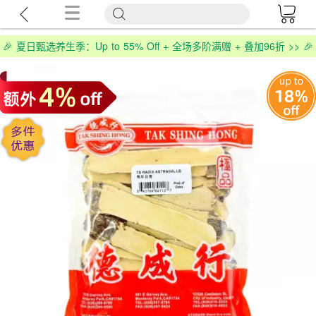
🎉 夏日甄选养生季：Up to 55% Off + 全场多阶满赠 + 叠加96折 >> 🎉