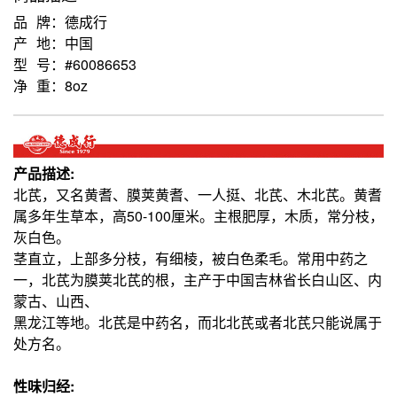
品 牌：德成行
产 地：中国
型 号：#60086653
净 重：8oz
产品描述:
北芪，又名黄耆、膜荚黄耆、一人挺、北芪、木北芪。黄耆
属多年生草本，高50-100厘米。主根肥厚，木质，常分枝，
灰白色。
茎直立，上部多分枝，有细棱，被白色柔毛。常用中药之
一，北芪为膜荚北芪的根，主产于中国吉林省长白山区、内
蒙古、山西、
黑龙江等地。北芪是中药名，而北北芪或者北芪只能说属于
处方名。
性味归经: