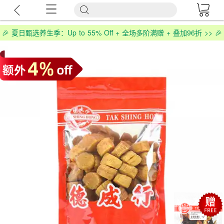
🎉 夏日甄选养生季：Up to 55% Off + 全场多阶满赠 + 叠加96折 >> 🎉