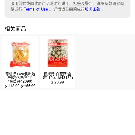
服用前始终阅读原产品随附的说明、标签及警告。详细条款请参阅
德成行
Terms of Use
。
详情请参阅德成行
服务条款
。
相关商品
德成行 G20澳洲鳕
德成行 白花菇(盒
鱼胶(花胶/鱼肚)
装) 12oz (#43132)
16oz (#42090)
$
28.99
$
118.00
$
165.00