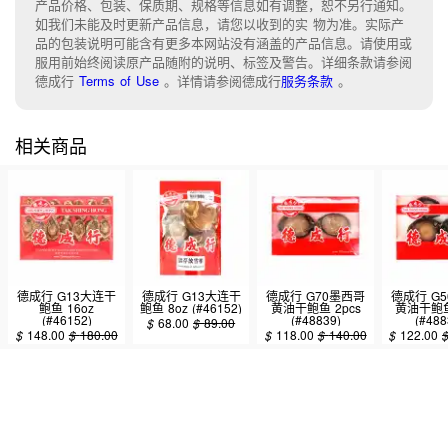
产品价格、包装、保质期、规格等信息如有调整，恕不另行通知。
如我们未能及时更新产品信息，请您以收到的实 物为准。实际产
品的包装说明可能含有更多本网站没有涵盖的产品信息。请使用或
服用前始终阅读原产品随附的说明、标签及警告。详细条款请参阅
德成行
Terms of Use
。
详情请参阅德成行
服务条款
。
相关商品
德成行 G13大连干
德成行 G13大连干
德成行 G70墨西哥
德成行 G
鲍鱼 16oz
鲍鱼 8oz (#46152)
黄油干鲍鱼 2pcs
黄油干鲍鱼
(#46152)
(#48839)
(#488
$
68.00
$
89.00
$
148.00
$
180.00
$
118.00
$
140.00
$
122.00