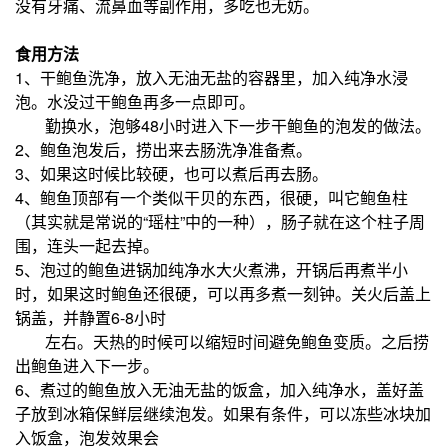
没有牙痛、流鼻血等副作用，多吃也无妨。
食用方法
1、干鲍鱼洗净，放入无油无盐的容器里，加入纯净水浸
泡。水没过干鲍鱼再多一点即可。
勤换水，泡够48小时进入下一步干鲍鱼的泡发的做法。
2、鲍鱼泡发后，捞出来去肠洗净准备煮。
3、如果这时候比较硬，也可以煮后再去肠。
4、鲍鱼顶部有一个类似干贝的东西，很硬，叫它鲍鱼柱
（其实就是常说的“瑶柱”中的一种），肠子就在这个柱子周
围，连头一起去掉。
5、泡过的鲍鱼进锅加纯净水大火煮沸，开锅后再煮半小
时，如果这时鲍鱼还很硬，可以再多煮一刻钟。关火后盖上
锅盖，并静置6-8小时
左右。
天热的时候可以缩短时间避免鲍鱼变质。之后捞
出鲍鱼进入下一步。
6、煮过的鲍鱼放入无油无盐的饭盒，加入纯净水，盖好盖
子放到冰箱保鲜层继续泡发。如果有条件，可以冻些冰块加
入饭盒，泡发效果会