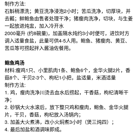
制作方法:
石斛稍漂洗；黄豆洗净浸泡2小时；苦瓜洗净，切厚块，并
去瓤；鲜鲍鱼由售者处理干净；猪瘦肉洗净，切块，与生姜
一起放进炖盅，加入冷开水
2000毫升 (约8碗量)，加盖隔水炖约3小时便可，进饮时方
调入适量食盐，此量可供4-5人用。鲍鱼、猪瘦肉、黄豆、
苦瓜等可捞起拌入酱油佐餐用。
鲍鱼鸡汤
材料:瘦鸡1只、小里肌肉1条、鲍鱼6个，金华火腿2片，香
菇8个、干贝2-3个、枸杞1小把，盐适量，米酒适量
制作方法:
1. 鸡，瘦肉洗净川烫去血水后捞起，干香菇，枸杞清晰干
净；
2. 砂锅大火水滚后，放下整只鸡和瘦肉，鲍鱼、金华火腿
片，干贝，香菇，枸杞放入汤锅内；
3. 加盖大火煮沸，改小火焖煮3小时（煲三炖四）；
4. 最后加盐和酒调味即成。