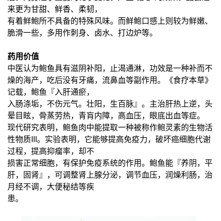
来更为甘甜、鲜香、柔韧，
有着鲜鲍所不具备的特殊风味。而鲜鲍口感上则较为鲜嫩、
脆滑一些，多用作刺身、卤水、打边炉等。
药用价值
中医认为鲍鱼具有滋阴补阳，止渴通淋，功效是一种补而不
燥的海产，吃后没有牙痛，流鼻血等副作用。《食疗本草》
记载，鲍鱼『入肝通瘀，
入肠涤垢，不伤元气。壮阳，生百脉』。主治肝热上逆，头
晕目眩，骨蒸劳热，青肓内障，高血压，眼底出血等症。
现代研究表明，鲍鱼肉中能提取一种被称作鲍灵素的生物活
性物质III。实验表明，它能够提高免疫力，破坏癌细胞代谢
过程，提高抑瘤率，却不
损害正常细胞，有保护免疫系统的作用。鲍鱼能『养阴，平
肝，固肾』，可调整肾上腺分泌，调节血压，润燥利肠，治
月经不调，大便秘结等疾
患。