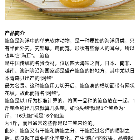
产品简介
鲍鱼是海洋中的单壳软体动物，是一种原始的海洋贝类，只
有半面外壳，壳坚厚，扁而宽，形状有些像人的耳朵，所以
也叫它“海耳”。 鲍鱼
是中国传统的名贵食材，位居四大海味之首。日本、南非、
越南、澳洲等沿海国家都是盛产鲍鱼的好地方，其中尤以日
本青森县出产的“网鲍”
最为名贵。这种鲍鱼用刀切开后，鲍鱼身的横切面带有网状
花纹，故此而得名“网鲍”。
鲍鱼是以1斤为标准计算的，将同一品种的鲍鱼放在一起，1
斤鲍鱼称出几只就算几头鲍，如“3头鲍”就是3个鲍鱼为1
斤，“16头鲍”就是16个鲍鱼
为1斤，而且通常这些都是以干鲍来论的。
此外，鲍鱼又有干鲍和鲜鲍之分，干鲍经过名师的晒制之
后，肉身起了重要的化学变化，产生“糖心”的效果，品尝起