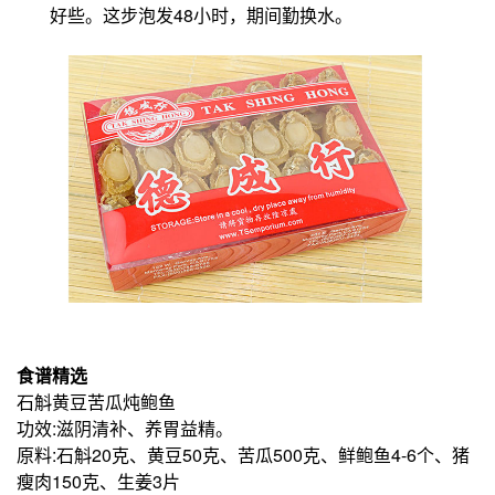
好些。
这步泡发48小时，期间勤换水。
食谱精选
石斛黄豆苦瓜炖鲍鱼
功效:滋阴清补、养胃益精。
原料:石斛20克、黄豆50克、苦瓜500克、鲜鲍鱼4-6个、猪
瘦肉150克、生姜3片