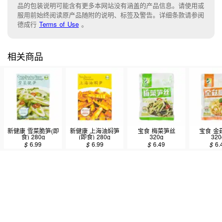
品的包装说明可能含有更多本网站没有涵盖的产品信息。请使用或
服用前始终阅读原产品随附的说明、标签及警告。详细条款请参阅
德成行
Terms of Use
。
相关商品
新健康 雪菜脆笋(即
新健康 上海油焖笋
宝食 梅菜笋丝
宝食 金
食) 280g
(即食) 280g
320g
320
$
6.99
$
6.99
$
6.49
$
6.