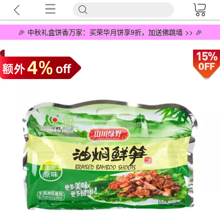
🎉 中秋礼盒饼香万家：买荣华月饼享9折，加送佛跳墙 >> 🎉