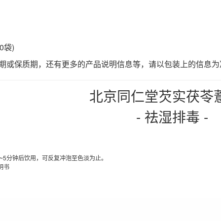
0袋)
日期或保质期，还有更多的产品说明信息等，请以包装上的信息为
北京同仁堂芡实茯苓
- 祛湿排毒 -
3~5分钟后饮用，可反复冲泡至色淡为止。
明书