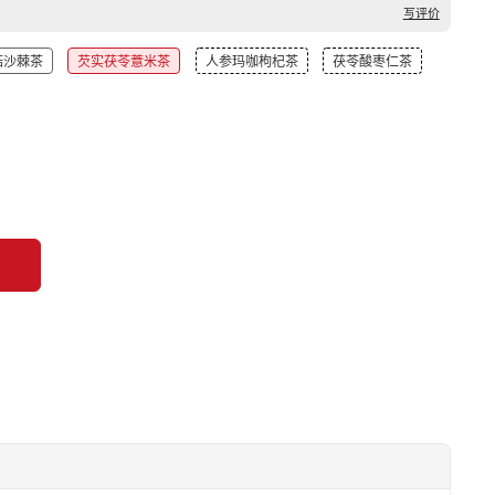
写评价
菇沙棘茶
芡实茯苓薏米茶
人参玛咖枸杞茶
茯苓酸枣仁茶