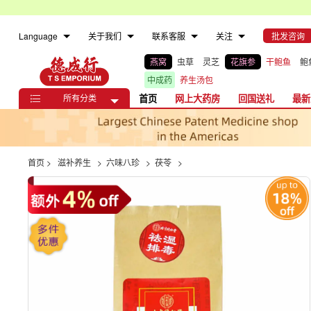
Language
关于我们
联系客服
关注
批发咨询
燕窝
虫草
灵芝
花旗参
干鲍鱼
鲍
中成药
养生汤包
所有分类
首页
网上大药房
回国送礼
最新

首页
>
滋补养生
>
六味八珍
>
茯苓
>