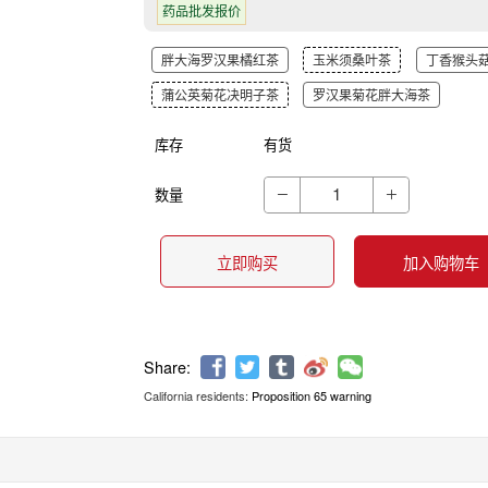
药品批发报价
胖大海罗汉果橘红茶
玉米须桑叶茶
丁香猴头
蒲公英菊花决明子茶
罗汉果菊花胖大海茶
库存
有货
数量


立即购买
加入购物车
California residents:
Proposition 65 warning
Share: