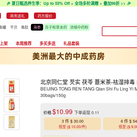
🎉 夏日甄选养生季：Up to 55% Off + 全场多阶满赠 + 叠加96折 >> 🎉
商务送礼
药方报价
鱼罐
干贝
鱼肚
海参
百子柜草本药
浓缩中药粉
上架
本周推荐
多买多送
礼品套装
北京同仁堂 芡实 茯苓 薏米茶-祛湿排毒 3
BEIJING TONG REN TANG Qian Shi Fu Ling Yi Mi
30bags/150g
$10.99
价格
下单返现 0.11
3 件 $ 30.00
6 件 $ 54
低至 ($ 10.00/件)
低至 ($ 9.0