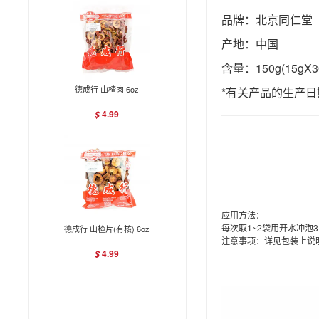
品牌：北京同仁堂
产地：中国
含量：150g(15gX3
德成行 山楂肉 6oz
*有关产品的生产
4.99
$
应用方法：
每次取1~2袋用开水冲泡
德成行 山楂片(有核) 6oz
注意事项：详见包装上说
4.99
$