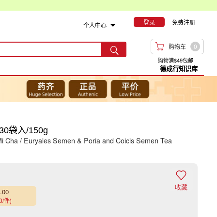
登录
免费注册
个人中心

购物车
0

购物满$49包邮
德成行知识库
0袋入/150g
 Cha / Euryales Semen & Poria and Coicis Semen Tea

收藏
.00
0/件)