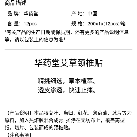
商品描述
品 牌：华药堂
产 地：中国
含 量：12pcs
规 格：200x1x(12pcs)/箱
*有关产品的生产日期或保质期，还有更多的产品说明信息
等，请以包装上的信息为准！
华药堂艾草颈椎贴
精挑细选，草本植萃。
透皮渗透，快速止痛。
【产品说明】本品将艾叶、当归、红花、薄荷油、冰片等为
原料，加入热熔胶混合成膏, 摊涂在无纺布上，覆盖离型
纸，切片、包装而成的颈椎贴。
【注意事项】