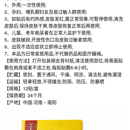
1、外用,一次性使用;
2、孕妇、哺乳期妇女及易过敏人群禁用;
3、如贴后有灼热感,皮肤发红,属正常现象,可暂停使用,清洗
皮肤后,保持皮肤干爽,等皮肤恢复正常后再使用;
4、儿童、老年痴呆者在正常人监护下使用;
5、皮肤破损,开放性伤口及皮肤过敏者禁用;
6、出现不适应症状立即停止使用;
7、本品为日常家居用品,不代替药品和医疗器械。
【使用方法】打开包装揭去背衬纸,清洁使用部位,将膏面贴
敷在肩周或者不适之处,每贴贴敷6-8小时。
【贮藏】密封、置于通风、干燥、阴凉、清洁处,避免潮湿
【运输】轻拿轻放,不得撞击;防雨、防压、防暴晒
【规格】12贴/盒
【保质期】24个月
【产地】中国·河南・南阳