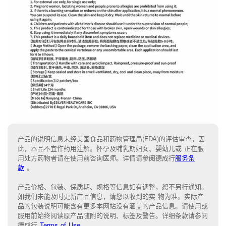
产品的说明信息未经美国食品和药物管理局(FDA)的评估审查，因
此，本品不宜作药用注解。怀孕及哺乳期妇女、婴幼儿或 正在服
用处方药物者请在使用前咨询医师。详情请参阅德成行
服务条
款
。
产品价格、包装、保质期、规格等信息如有调整，恕不另行通知。
如我们未能
及时更新产品信息，
请您以收到的实 物为准。
实际产
品的包装说明可能含有更多本网站没有涵盖的产品信息。请
使用或
服用前始终阅读原产品随附的说明
、
标签
及
警告。
详细条款请参阅
德成行
Terms of Use
。