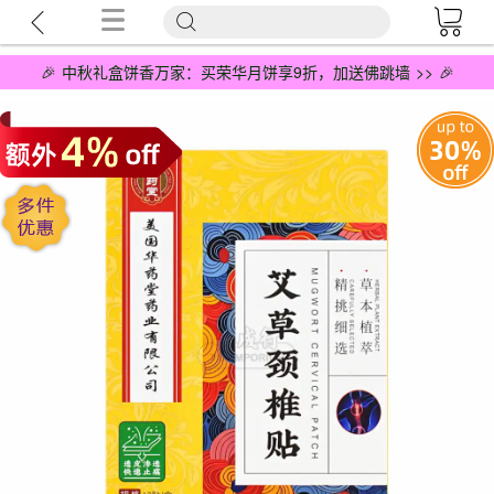
🎉 中秋礼盒饼香万家：买荣华月饼享9折，加送佛跳墙 >> 🎉