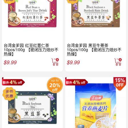
台湾金芗园 红豆红薏仁茶
台湾金芗园 黑豆牛蒡茶
10pcs/100g 【密闭压力焙炒不
10pcs/100g 【密闭压力焙炒不
热燥】
热燥】
$
9.99
$
9.99