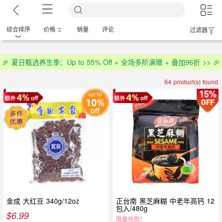
综合排序
价格
销量
评论
过滤器
🎉 夏日甄选养生季：Up to 55% Off + 全场多阶满赠 + 叠加96折 >> 🎉
64 product(s) found.
金成 大红豆 340g/12oz
正台南 黑芝麻糊 中老年高钙 12
包入/480g
$
6.99
限量抢购！