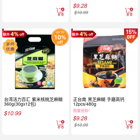
$
9.28
$
10.99
台湾活力百汇 紫米核桃芝麻糊
正台南 黑芝麻糊 手磨高钙
360g(30gx12包)
12pcs/480g
限量抢购！
$
10.99
$
9.28
$
10.99