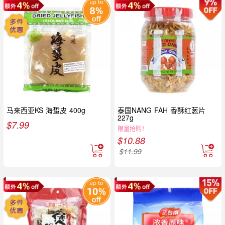
马来西亚KS 海蜇皮 400g
泰国NANG FAH 香酥红葱片
227g
$
7.99
限量抢购！
$
10.88
$
11.99