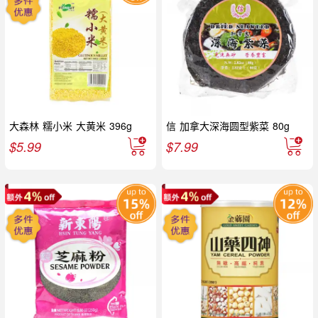
大森林 糯小米 大黄米 396g
信 加拿大深海圆型紫菜 80g
$
5.99
$
7.99