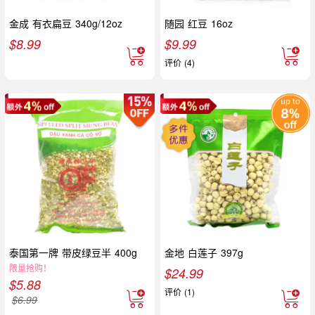
金成 有衣扁豆 340g/12oz
随园 红豆 16oz
$
8.99
$
9.99
评价 (4)
泰国第一牌 带皮绿豆半 400g
金地 白莲子 397g
限量抢购！
$
24.99
$
5.88
评价 (1)
$
6.99