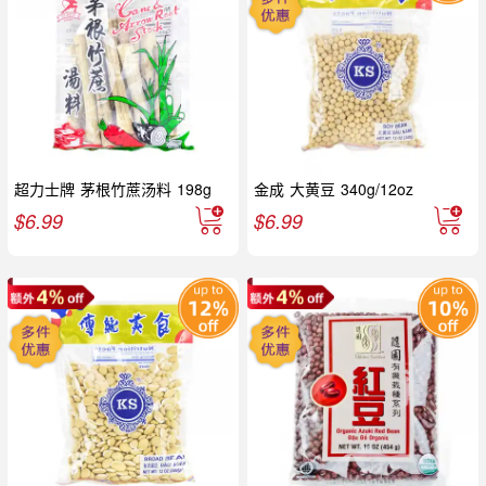
超力士牌 茅根竹蔗汤料 198g
金成 大黄豆 340g/12oz
$
6.99
$
6.99