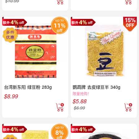
$
10.99
台湾新东阳 绿豆粉 283g
鹦鹉牌 去皮绿豆半 340g
限量抢购！
$
8.99
$
5.88
$
6.99