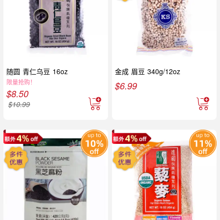
随圆 青仁乌豆 16oz
金成 眉豆 340g/12oz
限量抢购！
$
6.99
$
8.50
$
10.99