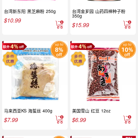
台湾新东阳 黑芝麻粉 250g
台湾金芗园 山药四神种子粉
350g
$
10.99
$
15.99
马来西亚KS 海蜇丝 400g
美国雪山 红豆 12oz
$
7.99
$
6.99