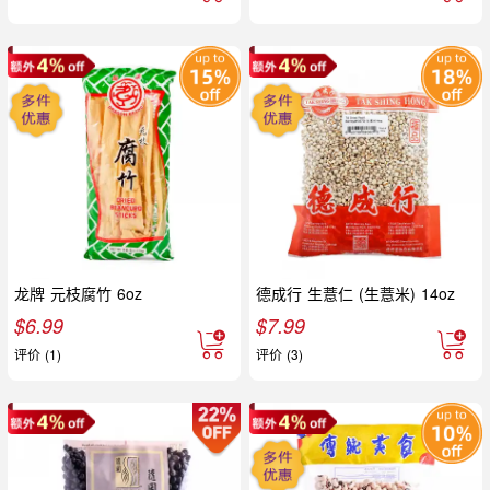
龙牌 元枝腐竹 6oz
德成行 生薏仁 (生薏米) 14oz
$
6.99
$
7.99
评价 (1)
评价 (3)