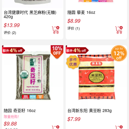
台湾健康时代 黑芝麻粉(无糖)
隨圆 藜麦 16oz
420g
$
8.99
$
13.99
评价 (1)
评价 (2)
随园 奇亚籽 16oz
台湾新东阳 黄豆粉 283g
限量抢购！
$
7.99
$
9.88