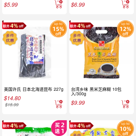
$
5.99
$
6.99
美国许氏 日本北海道昆布 227g
台湾乡味 黑米芝麻糊 10包
入/300g
$
14.80
$
9.99
$
15.99