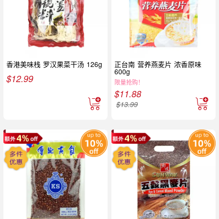
香港美味栈 罗汉果菜干汤 126g
正台南 营养燕麦片 浓香原味
600g
$
12.99
限量抢购！
$
11.88
$
13.99