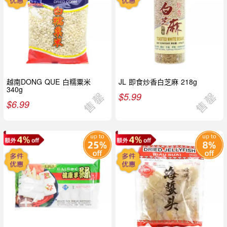
越南DONG QUE 白糯粟米
JL 即食炒香白芝麻 218g
340g
$
5.99
$
6.99