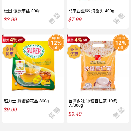
松田 健康芋丝 200g
马来西亚KS 海蜇头 400g
$
3.99
$
7.99
超力士 蜂蜜菊花晶 360g
台湾乡味 冰糖杏仁茶 10包
入/300g
$
9.99
$
9.49