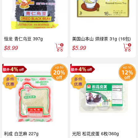
恒龙 青仁乌豆 397g
美国山本山 烘绿茶 31g (16包)
$
8.99
$
5.99
利成 白芝麻 227g
光阳 松花皮蛋 6枚/360g