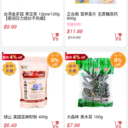
台湾金芗园 黑豆茶 12pcs/120g
正台南 营养麦片 无蔗糖高钙
【密闭压力焙炒不热燥】
600g
限量抢购！
$
9.99
$
11.88
$
13.99
绿山 美国亚麻籽粉 400g
大森林 黒木耳 100g
$
6.49
$
7.99