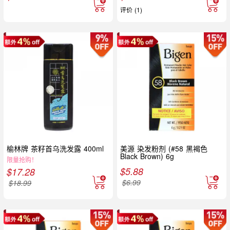
评价 (1)
榆林牌 茶籽首乌洗发露 400ml
美源 染发粉剂 (#58 黑褐色
Black Brown) 6g
限量抢购！
$
5.88
$
17.28
$
6.99
$
18.99