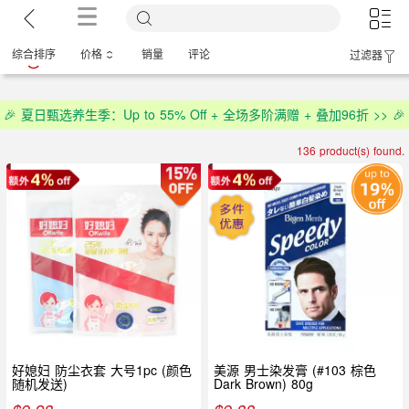
综合排序
价格
销量
评论
过滤器
🎉 夏日甄选养生季：Up to 55% Off + 全场多阶满赠 + 叠加96折 >> 🎉
136 product(s) found.
好媳妇 防尘衣套 大号1pc (颜色
美源 男士染发膏 (#103 棕色
随机发送)
Dark Brown) 80g