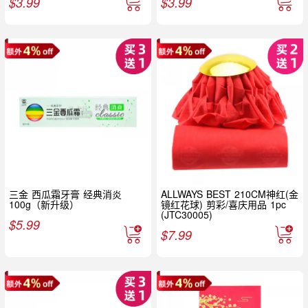
$
3.99
$
3.99
三金 西瓜霜牙膏 经典消炎
ALLWAYS BEST 210CM神红(金
100g（新升级）
镜红花球) 剪彩/喜庆用品 1pc
(JTC30005)
$
5.99
$
7.99