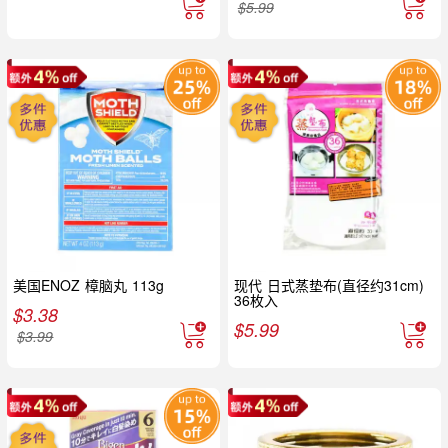
$
5.99
美国ENOZ 樟脑丸 113g
现代 日式蒸垫布(直径约31cm)
36枚入
$
3.38
$
5.99
$
3.99