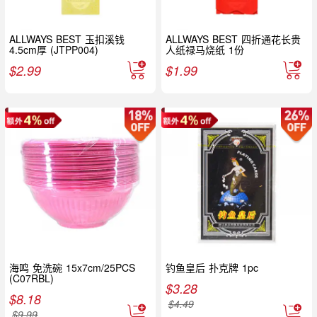
ALLWAYS BEST 玉扣溪钱
ALLWAYS BEST 四折通花长贵
4.5cm厚 (JTPP004)
人纸禄马烧纸 1份
$
2.99
$
1.99
海鸣 免洗碗 15x7cm/25PCS
钓鱼皇后 扑克牌 1pc
(C07RBL)
$
3.28
$
8.18
$
4.49
$
9.99