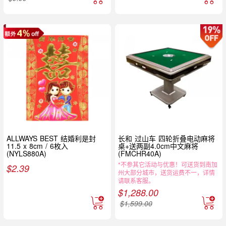
ALLWAYS BEST 结婚利是封
长和 过山车 四轮折叠电动麻将
11.5 x 8cm / 6枚入
桌+送两副4.0cm中文麻将
(NYLS880A)
(FMCHR40A)
*不参其它活动与优惠！可送货到南加
$
2.39
州大部分城市，送货运费不一，详情
请联系客服。
$
1,288.00
$
1,599.00