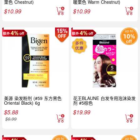
栗色 Chestnut)
暖栗色 Warm Chestnut)
$
10.99
$
10.99
美源 染发粉剂 (#59 东方黑色
花王BLAUNE 白发专用泡沫染发
Oriental Black) 6g
剂 #5棕色
$
5.88
$
19.99
$
6.99