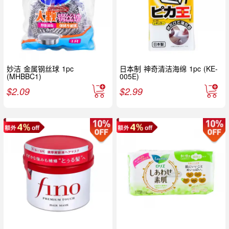
妙洁 金属钢丝球 1pc
日本制 神奇清洁海绵 1pc (KE-
(MHBBC1)
005E)
$
2.09
$
2.99