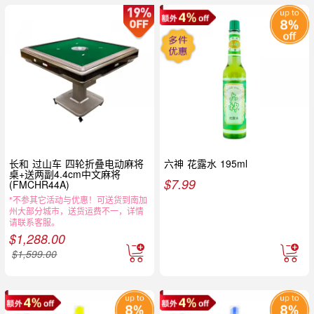
长和 过山车 四轮折叠电动麻将
六神 花露水 195ml
桌+送两副4.4cm中文麻将
$
7.99
(FMCHR44A)
*不参其它活动与优惠！可送货到南加
州大部分城市，送货运费不一，详情
请联系客服。
$
1,288.00
$
1,599.00