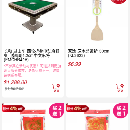
长和 过山车 四轮折叠电动麻将
家逸 原木盛饭铲 30cm
桌+送两副4.2cm中文麻将
(KL3623)
(FMCHR42A)
$
6.99
*不参其它活动与优惠！可送货到南加
州大部分城市，送货运费不一，详情
请联系客服。
$
1,288.00
$
1,599.00