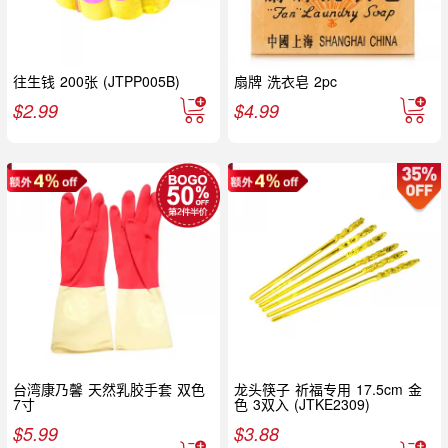
往生钱 200张 (JTPP005B)
扇牌 洗衣皂 2pc
$
2.99
$
4.99
台湾康乃馨 天然乳胶手套 双色
龙头筷子 祈福专用 17.5cm 金
7寸
色 3双入 (JTKE2309)
$
5.99
$
3.88