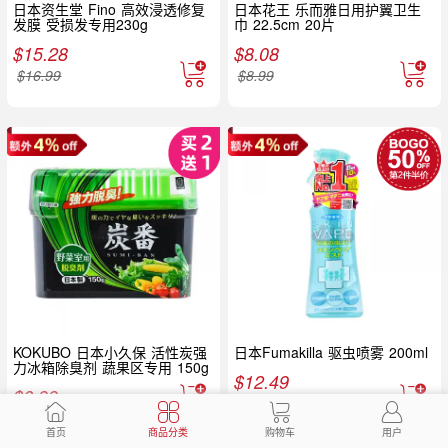
日本资生堂 Fino 高效浸透修复
日本花王 乐而雅日用护翼卫生
发膜 受损发专用230g
巾 22.5cm 20片
$
15.28
$
8.08
$
16.99
$
8.99
KOKUBO 日本小久保 活性炭强
日本Fumakilla 驱虫喷雾 200ml
力冰箱除臭剂 蔬果区专用 150g
$
12.49
$
6.99
首页
商品分类
购物车
用户