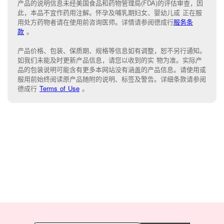
产品的说明信息未经美国食品和药物管理局(FDA)的评估审查，因
此，本品不宜作药用注解。怀孕及哺乳期妇女、婴幼儿或 正在服
用处方药物者请在使用前咨询医师。详情请参阅德成行
服务条
款
。
产品价格、包装、保质期、规格等信息如有调整，恕不另行通知。
如我们未能
及时更新产品信息，
请您以收到的实 物为准。
实际产
品的包装说明可能含有更多本网站没有涵盖的产品信息。请
使用或
服用前始终阅读原产品随附的说明
、
标签
及
警告。
详细条款请参阅
德成行
Terms of Use
。