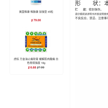
形 状：本
贮 藏：密封保存。
美国惟康 唯脉康 加强型 45粒
请仔细阅读讲明书并按说明使
不良反应、禁忌、注意事
79.00
$
虎标 万金油止痛软膏 缓解肌肉酸痛 白
色常规强度 18g
6.68
$
7.99
$