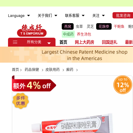
Language
关于我们
联系客服
关注
批发咨询
燕窝
虫草
灵芝
花旗参
干鲍鱼
鲍
中成药
养生汤包
所有分类
首页
网上大药房
回国送礼
最新

首页
>
药品保健
>
皮肤用药
>
廯药
>