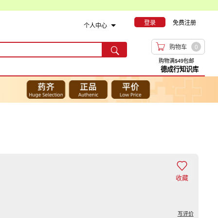
登录
免费注册
个人中心

购物车
0

购物满$49包邮
德成行知识库

收藏
写评价