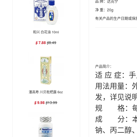
品 牌：达克宁
净 重：20g
有关产品的生产日期或保
和兴 白花油 10ml
7.88
$
8.49
$
产品简介：
适 应 症：
用法用量：
潘高寿 川贝枇杷露 6oz
发，详见说
9.98
$
13.99
$
规 格：
成 分：本
钠、丙二醇