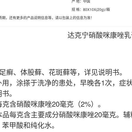
产 地：中国
规 格：80X10X(20g)//箱
质期，还有更多的产品说明信息等，请以包装上的信息为准！
达克宁硝酸咪康唑乳
手足癣、体股藓、花斑藓等，详见说明书。
外用，涂搽于洗净的患处，早晚各1次，症状
明书。
每克含
硝酸咪康唑20毫克（2%）。
品每克含主要成分
硝酸咪康唑
20毫克。
、苯甲酸和纯化水。