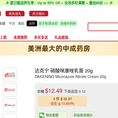
🎉 夏日甄选养生季：Up to 55% Off + 全场多阶满赠 + 叠加96折 >> 🎉
商务送礼
药方报价
鱼罐
干贝
鱼肚
海参
百子柜草本药
浓缩中药粉
上架
本周推荐
多买多送
礼品套装
达克宁 硝酸咪康唑乳膏 20g
DAKENING Miconazole Nitrate Cream 20g
$12.49
价格
下单返现 0.12
3 件 $ 32.97
低至 ($ 10.99/件)
微信客服
药品批发报价