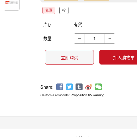
乳膏
栓
库存
有货
数量


立即购买
加入购物车
California residents:
Proposition 65 warning
Share: