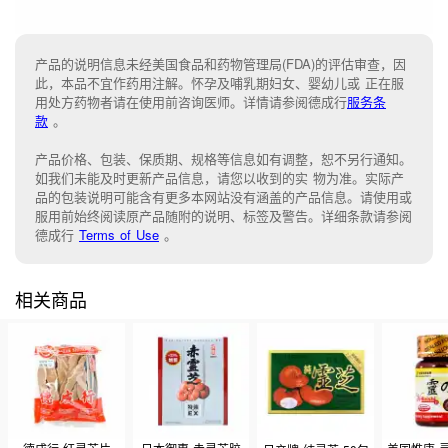
产品的说明信息未经美国食品和药物管理局(FDA)的评估审查，因
此，本品不宜作药用注解。怀孕及哺乳期妇女、婴幼儿或 正在服
用处方药物者请在使用前咨询医师。详情请参阅德成行
服务条
款
。
产品价格、包装、保质期、规格等信息如有调整，恕不另行通知。
如我们未能
及时更新产品信息，
请您以收到的实 物为准。
实际产
品的包装说明可能含有更多本网站没有涵盖的产品信息。请
使用或
服用前始终阅读原产品随附的说明
、
标签
及
警告。
详细条款请参阅
德成行
Terms of Use
。
相关商品