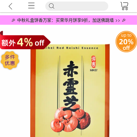
🎉 中秋礼盒饼香万家：买荣华月饼享9折，加送佛跳墙 >> 🎉