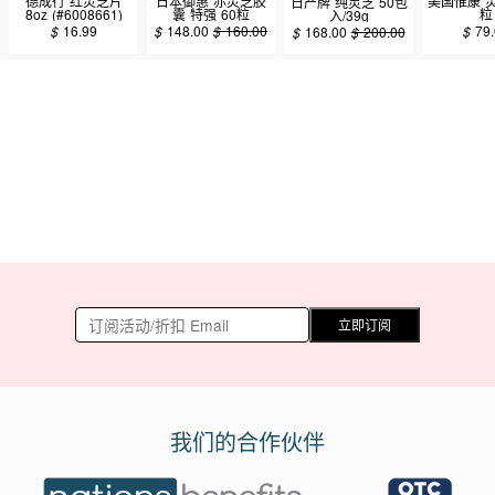
德成行 红灵芝片
日本御惠 赤灵芝胶
美国惟康 灵
日产牌 纯灵芝 50包
8oz (#6008661)
囊 特强 60粒
粒
入/39g
$
16.99
$
148.00
$
160.00
$
79
$
168.00
$
200.00
立即订阅
我们的合作伙伴