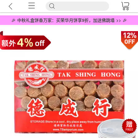
🎉 中秋礼盒饼香万家：买荣华月饼享9折，加送佛跳墙 >> 🎉