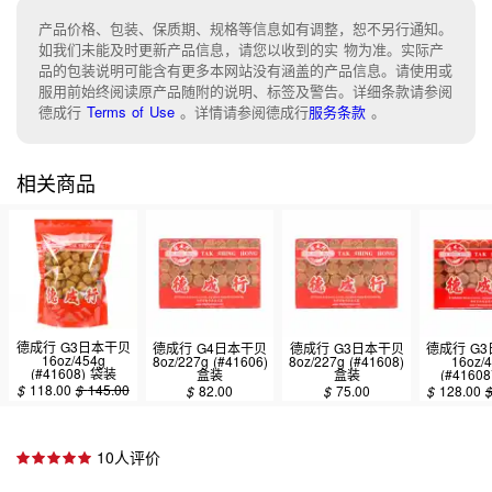
产品价格、包装、保质期、规格等信息如有调整，恕不另行通知。
如我们未能及时更新产品信息，请您以收到的实 物为准。实际产
品的包装说明可能含有更多本网站没有涵盖的产品信息。请使用或
服用前始终阅读原产品随附的说明、标签及警告。详细条款请参阅
德成行
Terms of Use
。
详情请参阅德成行
服务条款
。
相关商品
德成行 G3日本干贝
德成行 G4日本干贝
德成行 G3日本干贝
德成行 G
16oz/454g
8oz/227g (#41606)
8oz/227g (#41608)
16oz/
(#41608) 袋装
盒装
盒装
(#4160
$
118.00
$
145.00
$
82.00
$
75.00
$
128.00
10人评价