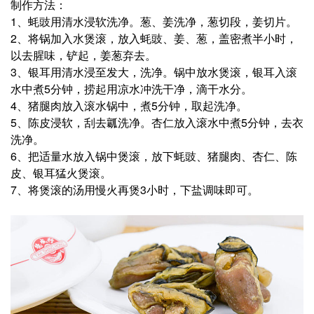
制作方法：
1、蚝豉用清水浸软洗净。葱、姜洗净，葱切段，姜切片。
2、将锅加入水煲滚，放入蚝豉、姜、葱，盖密煮半小时，
以去腥味，铲起，姜葱弃去。
3、银耳用清水浸至发大，洗净。锅中放水煲滚，银耳入滚
水中煮5分钟，捞起用凉水冲洗干净，滴干水分。
4、猪腿肉放入滚水锅中，煮5分钟，取起洗净。
5、陈皮浸软，刮去瓤洗净。杏仁放入滚水中煮5分钟，去衣
洗净。
6、把适量水放入锅中煲滚，放下蚝豉、猪腿肉、杏仁、陈
皮、银耳猛火煲滚。
7、将煲滚的汤用慢火再煲3小时，下盐调味即可。