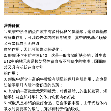
营养价值
1. 蚝豉中所含的蛋白质中有多种优良的氨基酸，这些氨基酸
有解毒作用，可以除去体内的有毒物质，其中的氨基乙磺酸
又有降低血胆固醇浓
度的作用，因此可预防动脉硬化；
2. 蚝豉还含有维生素B12，这是一般食物所缺少的，维生素
B12中的钻元素是预防恶性贫血所不可缺少的物质，因而蚝
豉又具有活跃造血功能
的作用；
3. 蚝豉中所含丰富的牛黄酸有明显的保肝利胆作用，这也是
防治孕期肝内胆汁瘀积症的良药；
4. 其含的丰富微量元素和糖元，对促进胎儿的生长发育、矫
治孕妇贫血和对孕妇的体力恢复均有好处；
5. 蚝豉又是补钙的最好食品，它含磷很丰富，由于钙被体内
吸收时需要磷的帮助，所以有利于钙的吸收。