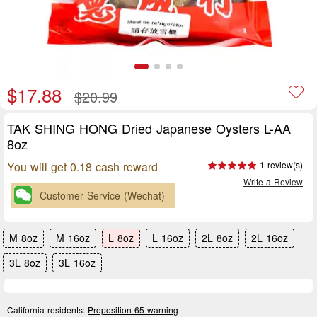
$17.88
$20.99
TAK SHING HONG Dried Japanese Oysters L-AA
8oz
You will get 0.18 cash reward
1 review(s)
Write a Review
Customer Service (Wechat)
M 8oz
M 16oz
L 8oz
L 16oz
2L 8oz
2L 16oz
3L 8oz
3L 16oz
California residents:
Proposition 65 warning