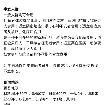
事宜人群
一般人群均可食用
1. 适宜体质虚弱儿童，肺门淋巴结核，颈淋巴结核，瘰疬之
人食用；适宜阴虚烦热失眠，心神不安者食用；适宜癌症患
者及放疗、化疗后食用，
是一种不可多
得的抗癌海产品；适宜作为美容食品食用；适
宜糖尿病人，干燥综合征患者食用；适宜高血压病，动脉硬
化，高脂血症之人食用；
妇女更年期
综合征和怀孕期间皆宜食用；
2. 患有急慢性皮肤病者忌食；脾胃虚寒，慢性腹泻便溏 者
不宜多吃。
食谱精选
藕香蚝豉
材料:蚝干80克，藕400克，排骨600克，干贝2个，细海带
丝少许，冬菇6个，红枣8个，姜1块，葱4根。
辅料：