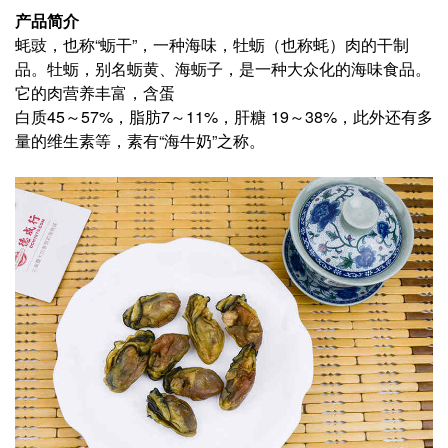
产品简介
蚝豉，也称“蛎干”，一种海味，牡蛎（也称蚝）肉的干制
品。牡蛎，别名蛎黄、海蛎子，是一种大众化的海味食品。
它的肉营养丰富，含蛋
白质45～57%，脂肪7～11%，肝糖 19～38%，此外还有多
量的维生素等，素有“海牛奶”之称。