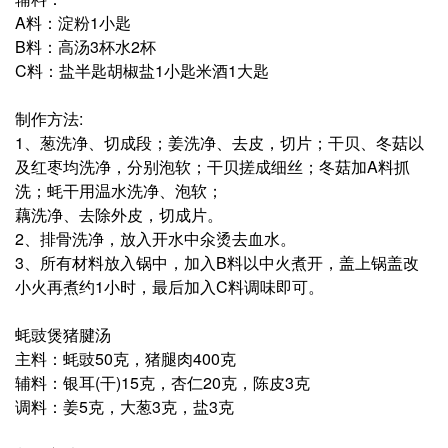
A料：淀粉1小匙
B料：高汤3杯水2杯
C料：盐半匙胡椒盐1小匙米酒1大匙
制作方法:
1、葱洗净、切成段；姜洗净、去皮，切片；干贝、冬菇以
及红枣均洗净，分别泡软；干贝搓成细丝；冬菇加A料抓
洗；蚝干用温水洗净、泡软；
藕洗净、去除外皮，切成片。
2、排骨洗净，放入开水中氽烫去血水。
3、所有材料放入锅中，加入B料以中火煮开，盖上锅盖改
小火再煮约1小时，最后加入C料调味即可。
蚝豉煲猪腱汤
主料：蚝豉50克，猪腿肉400克
辅料：银耳(干)15克，杏仁20克，陈皮3克
调料：姜5克，大葱3克，盐3克