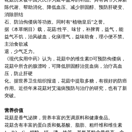
陈代谢、帮助消化、降低血压、减少胆固醇、预防肝硬变、
消除胆结
石、防治佝偻病等功效。同时有“植物皇后”之誉。
据《本草纲目》载，花菇:性平、味甘，补脾胃，益气，能
益气不饥，治风破血，化痰理气，益味助食，理小便不禁。
主治食欲减
退，少气乏力。
《现代实用中药》认为，花菇中的维生素D可预防佝偻病，
花菇中所含的腺漂呤，可降低胆固醇治贫血病，治疗高血
压，防止肝硬
化。据世界卫生组织报道，花菇中提取多糖，有很好的防癌
作用。近些年来花菇对艾滋病预防与治疗的研究，也有了新
突破。
营养价值
花菇是香气泌脾，营养丰富的烹调原料和健康食品。
花菇含有丰富的蛋白质和氨基酸、脂肪、粗纤维和维生素