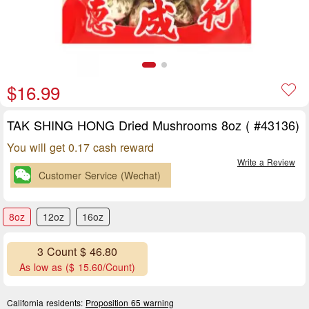
$16.99
TAK SHING HONG Dried Mushrooms 8oz ( #43136)
You will get 0.17 cash reward
Write a Review
Customer Service (Wechat)
8oz
12oz
16oz
3 Count $ 46.80
As low as ($ 15.60/Count)
California residents:
Proposition 65 warning