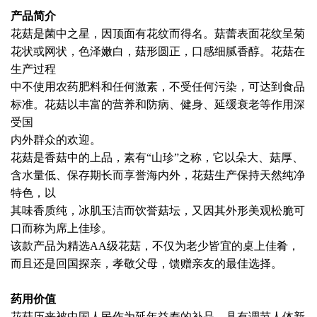
产品简介
花菇是菌中之星，因顶面有花纹而得名。菇蕾表面花纹呈菊
花状或网状，色泽嫩白，菇形圆正，口感细腻香醇。花菇在
生产过程
中不使用农药肥料和任何激素，不受任何污染，可达到食品
标准。花菇以丰富的营养和防病、健身、延缓衰老等作用深
受国
内外群众的欢迎。
花菇是香菇中的上品，素有“山珍”之称，它以朵大、菇厚、
含水量低、保存期长而享誉海内外，花菇生产保持天然纯净
特色，以
其味香质纯，冰肌玉洁而饮誉菇坛，又因其外形美观松脆可
口而称为席上佳珍。
该款产品为精选AA级花菇，不仅为老少皆宜的桌上佳肴，
而且还是回国探亲，孝敬父母，馈赠亲友的最佳选择。
药用价值
花菇历来被中国人民作为延年益寿的补品。具有调节人体新