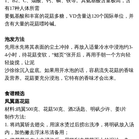
1、B2、C、烟酸、钙、磷、铁等。其氨基酸含量极高，含
有17种人体所需
要氨基酸和丰富的花菇多糖，VD含量达120个国际单位，并
含有大量的花菇嘌呤碱。
泡发方法
先用水先将其表面的尘土冲掉，再放入适量冷水中浸泡约3-
4小时，待花菇变软，“鳃页”张开后，再用手朝一个方向轻
轻旋搅，让泥
沙徐徐沉入盆底。如果用开水泡的话，容易流失花菇的香味
及营养。花菇要充分浸泡，它特有的香味才会出来。
食谱精选
凤翼蒸花菇
材料:鸡翼500克、花菇50克、酒2汤匙、明矾少许、姜l片
制作方法:
1. 将鸡翼斩去翅尖，用滚水烫过后捞出洗净，将明矾放入汤
内，加热撇去浮沫吊清备用；