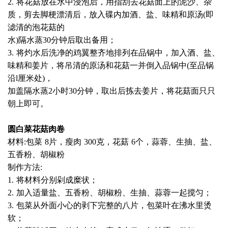
2. 将花菇放在水中浸泡后，用指刮去花菇面上的泥沙、杂
质，剪去脚梗漂清后，放入碟内加酒、盐、味精和原汤(即
滤清的泡花菇的
水)隔水蒸30分钟后取出备用；
3. 将灼水后洗净的鸡翼整齐地排列在品锅中，加入酒、盐、
味精和姜片，将吊清的原汤和花菇一并倒入品锅中(至品锅
沿l厘米处)，
加
盖隔水蒸2小时30分钟，取出后拣去姜片，将花菇面只只
朝上即可。
圆白菜花菇肉卷
材料:包菜 8片，瘦肉 300克，花菇 6个，蒜蓉、生抽、盐、
五香粉、胡椒粉
制作方法:
1. 将材料分别剁成糜状；
2. 加入适量盐、五香粉、胡椒粉、生抽、蒜蓉一起搅匀；
3. 包菜从外面小心的剥下完整的八片，包菜叶在沸水里烫
软；