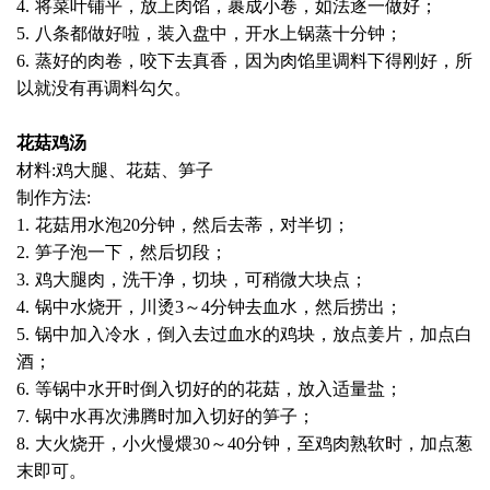
4. 将菜叶铺平，放上肉馅，裹成小卷，如法逐一做好；
5. 八条都做好啦，装入盘中，开水上锅蒸十分钟；
6. 蒸好的肉卷，咬下去真香，因为肉馅里调料下得刚好，所
以就没有再调料勾欠。
花菇鸡汤
材料:鸡大腿、花菇、笋子
制作方法:
1. 花菇用水泡20分钟，然后去蒂，对半切；
2. 笋子泡一下，然后切段；
3. 鸡大腿肉，洗干净，切块，可稍微大块点；
4. 锅中水烧开，川烫3～4分钟去血水，然后捞出；
5. 锅中加入冷水，倒入去过血水的鸡块，放点姜片，加点白
酒；
6. 等锅中水开时倒入切好的的花菇，放入适量盐；
7. 锅中水再次沸腾时加入切好的笋子；
8. 大火烧开，小火慢煨30～40分钟，至鸡肉熟软时，加点葱
末即可。