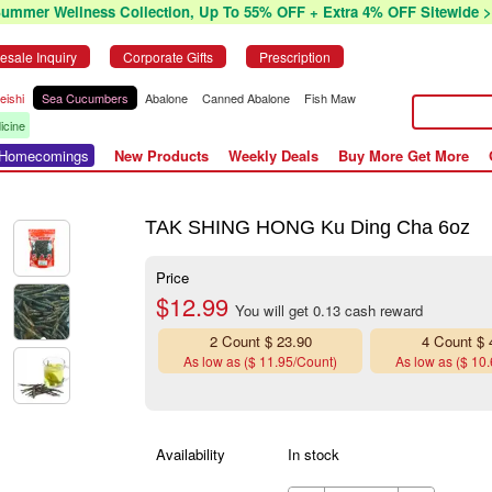
Summer Wellness Collection, Up To 55% OFF + Extra 4% OFF Sitewide >
esale Inquiry
Corporate Gifts
Prescription
eishi
Sea Cucumbers
Abalone
Canned Abalone
Fish Maw
icine
r Homecomings
New Products
Weekly Deals
Buy More Get More
TAK SHING HONG Ku Ding Cha 6oz
Price
$12.99
You will get 0.13 cash reward
2 Count $ 23.90
4 Count $ 
As low as ($ 11.95/Count)
As low as ($ 10
Availability
In stock