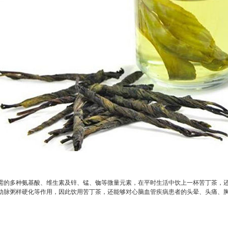
需的多种氨基酸、维生素及锌、锰、铷等微量元素，在平时生活中饮上一杯苦丁茶，
动脉粥样硬化等作用，因此饮用苦丁茶，还能够对心脑血管疾病患者的头晕、头痛、