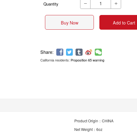
Quantity


Buy Now
Add to Cart
California residents:
Proposition 65 warning
Share:
Product Origin：CHINA
Net Weight：6oz