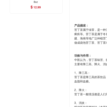
8oz
$
12.99
产品描述：
苦丁茶属于绿茶，是一种
痢疾等。苦丁茶是属于冬
建、海南等地广泛种植苦
做成袋泡苦丁茶、苦丁茶
功效与作用：
中医认为，苦丁茶味苦、
主要有降三高、降火、消
1、降三高：
苦丁茶是降三高的茶饮品
血脂和血糖。
2、降火：
苦丁茶一般情况都是人们
3、消炎：
明代医学家李时珍《本草