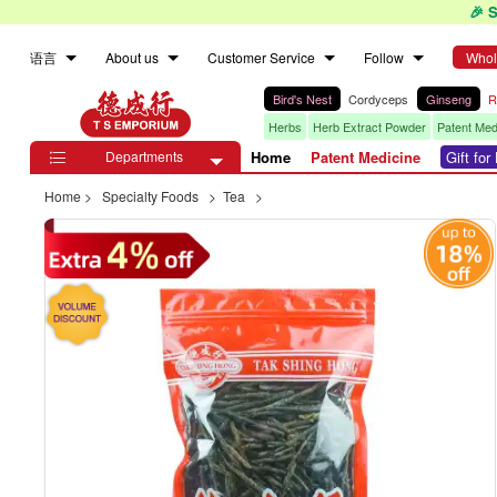
🎉 
语言
About us
Customer Service
Follow
Whol
Bird's Nest
Cordyceps
Ginseng
R
Herbs
Herb Extract Powder
Patent Med
Departments
Home
Patent Medicine
Gift fo

Home
>
Specialty Foods
>
Tea
>