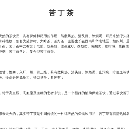
苦 丁 茶
天然的茶饮品，具有保健和药用的作用，能散风热、清头目、除烦渴，可用来治疗头
青科植物，别名为菠萝树、大叶茶、苦灯茶，主要生长在西南和华南地区，如四川、
丁茶。苦丁茶中含有苦丁皂甙、氨基酸、维生素C、多酚类、黄酮类、咖啡碱、蛋白质
冲剂、苦丁茶含片、复合型苦丁茶等。
微甘，性寒，入肝、胆、胃三经，具有散风热、清头目、除烦渴、止泻痢、疗便血等
炎、提高身体免疫力、祛口臭等，具体有：
，对于高血压、高血脂及血糖的患者来说，是一个很好的辅助保健茶饮，通过常饮苦
用来去火的，其实苦丁茶是中国传统的一种纯天然的保健饮用品，苦丁茶有着清热解
纲目》就有记载：“苦、平、无毒，南人取作茗，煮饮，止渴明目，消炎利便、通肠”