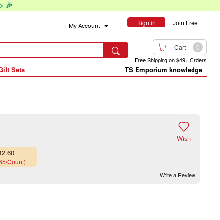
> 🎉
Sign in
Join Free
My Account

Cart
0

Free Shipping on $49+ Orders
Gift Sets
TS Emporium knowledge

Wish
42.60
.65/Count)
Write a Review